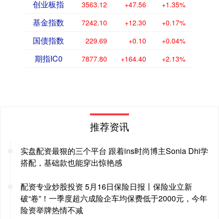
创业板指
3563.12
+47.56
+1.35%
基金指数
7242.10
+12.30
+0.17%
国债指数
229.69
+0.10
+0.04%
期指IC0
7877.80
+164.40
+2.13%
推荐资讯
实盘配资最狠的三个平台 跟着ins时尚博主Sonia Dhi学
搭配，基础款也能穿出惊艳感
配资专业炒股投资 5月16日保险日报丨保险业立新
破“卷”！一季度超六成险企车均保费低于2000元，今年
险资举牌热情不减