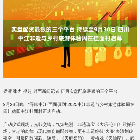
梁潼 张力 樊超 封面新闻记者 伍勇实盘配资最狠的三个平台
9月26日晚，“寻味中江·面面俱到”2025中江非遗与乡村旅游体验周在
四川德阳中江挂面村正式启动。
启动仪式现场，光影交错，气氛热烈。非遗瑰宝《大乐·仓山》震撼开
场，古老的韵律与现代舞姿翩跹共舞，更有非遗绝技“火壶”表演划破
夜空，引爆阵阵喝彩。随后，《天府蜀韵》、黄梅戏《天仙配》、武