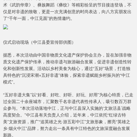
术《武韵华章》、彝族舞蹈《彝纹》等精彩纷呈的节目接连登场，不
仅是对非遗的致敬，更是一次充满创意的时尚表达，向八方宾朋发出
了“千年一面，中江见面”的热情邀约。
仪式启动现场（中江县委宣传部供图）
据悉，本次活动由中国非物质文化遗产保护协会主办，旨在加强非物
质文化遗产保护传承，推动非遗与旅游融合发展，促进非遗创造性转
化和创新性发展。活动以乡村美食为核心，通过“五好”场景，打造独
具特色的“沉浸宋潮+五好非遗”体验，探索非遗赋能乡村振兴的“中江
模式”。
“五好非遗大集”以“好看、好吃、好听、好玩、好用”为核心特质，已走
过全国二十余座城市，汇聚数千名非遗代表性传承人，吸引数百万群
众参与。“本次活动落地中江，正与中江县深入实施的‘文旅活县’战略
高度契合。”中江县有关负责人介绍，近年来，中江依托“红绿古特
美”文旅资源，推广“追英雄之光·游五彩中江”文旅形象，擦亮“英雄之
乡·烟火中江”品牌，努力走出一条具有中江特色的文旅深度融合发展
新路。