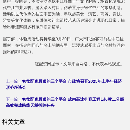
值得一提的是，本次活动深挖中江挂面千年文化脉络，场景化复现宋
代中江市井风貌。游客踏入村口，仿若置身于宋代中江的繁华街巷。
活动以世代传承的挂面手艺为轴，串联起美食、演艺、商贸、竞技、
雅集等文化体验，多维体验让非遗技艺从历史深处走进现代日常，描
绘出非遗赋能乡村振兴崭新篇章。
据了解，体验周活动将持续至9月30日，广大市民游客可前往中江挂
面村，在指尖的匠心与乡土的烟火里，沉浸式感受非遗与乡村旅游碰
撞出的独特魅力。
涨配资网提示：文章来自网络，不代表本站观点。
上一篇：
实盘配资最狠的三个平台 市政协召开2025年上半年经济
形势座谈会
下一篇：
实盘配资最狠的三个平台 成南高速扩容工程LJ6标二分部
高效完成跨线天桥拆除任务
相关文章