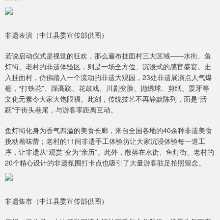
非遗表演（中江县委宣传部供图）
若说启动仪式是视觉的狂欢，那么遍布挂面村三大区域——水街、鱼
灯街、老村的非遗体验区，则是一场全方位、沉浸式的感官盛宴。走
入挂面村，仿佛踏入一个流动的非遗大观园，23处非遗展演点人气爆
棚，“打铁花”、踩高跷、花鼓戏、川剧变脸、抛绣球、剪纸、耍牙等
文化元素令大家大饱眼福。此刻，传统技艺不再静默陈列，而是“活
跃”于街头巷尾，与游客零距离互动。
鱼灯街化身为香气四溢的美食长廊，来自全国各地的40余种非遗美食
挑动着味蕾；老村的11间非遗手工体验坊让大家沉浸体验每一道工
序，让非遗从“观赏”变为“亲历”。此外，散落在水街、鱼灯街、老村的
20个精心设计的非遗氛围打卡点也吸引了大量游客驻足拍照留念。
非遗集市（中江县委宣传部供图）