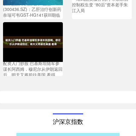
股票配资十大排名 广生堂
控制权生变 “80后”资本老手朱
(300436.SZ)：乙肝治疗创新药
江入局
奈瑞可韦GST-HG141获III期临
床试验伦理审查批件
配资入门炒股 巴基斯坦陆军参
谋长阿西姆．穆尼尔从伊朗返回
后，明天又将前往美国 看得
沪深京指数