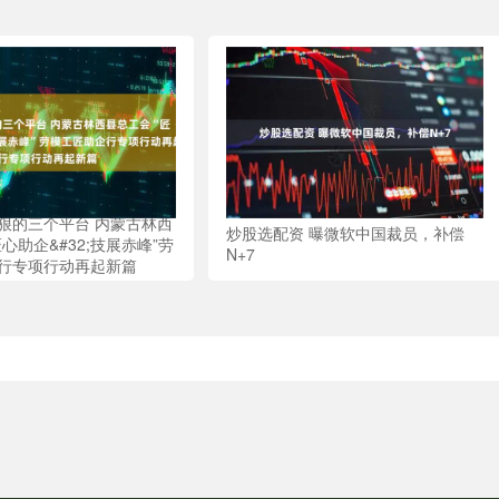
狠的三个平台 内蒙古林西
炒股选配资 曝微软中国裁员，补偿
心助企&#32;技展赤峰”劳
N+7
行专项行动再起新篇