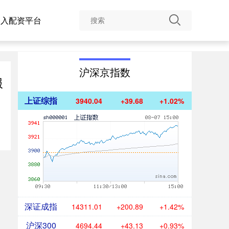
台入配资平台
沪深京指数
服
上证综指
3940.04
+39.68
+1.02%
深证成指
14311.01
+200.89
+1.42%
沪深300
4694.44
+43.13
+0.93%