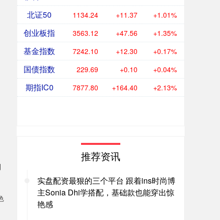
北证50
1134.24
+11.37
+1.01%
创业板指
3563.12
+47.56
+1.35%
基金指数
7242.10
+12.30
+0.17%
国债指数
229.69
+0.10
+0.04%
期指IC0
7877.80
+164.40
+2.13%
推荐资讯
制
实盘配资最狠的三个平台 跟着ins时尚博
主Sonia Dhi学搭配，基础款也能穿出惊
色
艳感