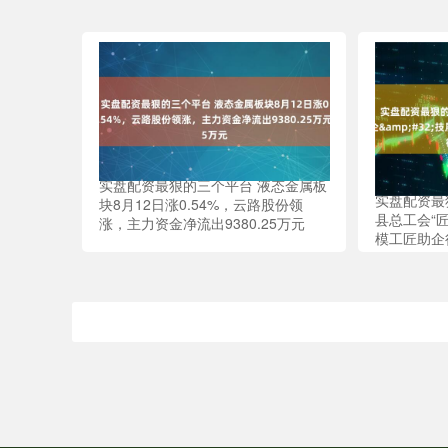
实盘配资最狠的三个平台 液态金属板
实盘配资最
块8月12日涨0.54%，云路股份领
县总工会“匠
涨，主力资金净流出9380.25万元
模工匠助企