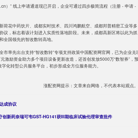
ns.cn）” 线上申请通道现已开启，企业可通过四步极简流程（注册 - 申请 -
新荷花中药饮片、成都实时技术、四川鸿鹏航空、成都邦普精密工业等多
协议，标志着该计划进入实质性落地阶段。未来，成都高新区将以此为抓
和全国领先的智改数转高地。
在全市率先出台支持“智改数转”专项支持政策中国配资网官网，已为企业兑
万元激励资金助力多个项目设备更新改造，还首创发放5000万“数智券”，
数字化转型公共服务平台，初步形成全方位服务能力。
涨配资网提示：文章来自网络，不代表本站观点
达成协议
治疗创新药奈瑞可韦GST-HG141获III期临床试验伦理审查批件