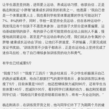
让学生愿意坚持跑，进而爱上运动、养成运动习惯、收获自信，正是
杨志刚发起“小胖墩”健康成长训练营的初衷之一。他透露：“我自己曾
是一个体重超重人士，我也看到学校里体重超重的学生可能达到了
7%、8%的样子。同时，学校一直坚持全员运动，但在各种运动中，
我发现总有个别孩子不愿意来参加，这些孩子大部分是体重偏重、运
动基础较弱的孩子。有的孩子心里可能觉得在运动上搞别人不赢，慢
慢地就回避运动，甚至是产生运动自卑的心理。我们就从办专属的‘小
胖墩·健康成长运动会’开始，让他们不拼速度、不拼输赢，只要完成就
发证书奖励。”训练营里不少孩子都表示，正是在运动会上坚持完成了
迷你马拉松，给了自己继续参加训练营的动力和勇气。
有学生已经减重5斤
“我瘦了5斤！”“我瘦了三四斤！”跑步结束后，不少学生积极展示自己
的跑步减重成果。给自己默默打气的黄怀瑾表示，参加训练营以来他
瘦了5斤，目前体重是100斤，他还想继续努力减到90斤。还有学生当
前体重140斤，想减到100斤。看到同学们满满的动力，杨志刚笑着跟
同学们说：“我相信只要你坚持朝着目标努力，终有一天会达到的。”
杨志刚表示，在训练营开营之初，他与同学们许下了为期两个月的健