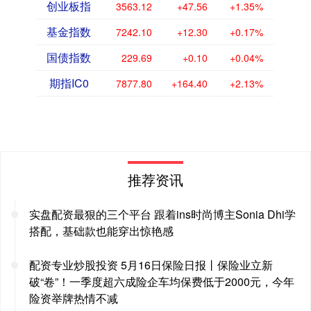
创业板指
3563.12
+47.56
+1.35%
基金指数
7242.10
+12.30
+0.17%
国债指数
229.69
+0.10
+0.04%
期指IC0
7877.80
+164.40
+2.13%
推荐资讯
实盘配资最狠的三个平台 跟着ins时尚博主Sonia Dhi学
搭配，基础款也能穿出惊艳感
配资专业炒股投资 5月16日保险日报丨保险业立新
破“卷”！一季度超六成险企车均保费低于2000元，今年
险资举牌热情不减