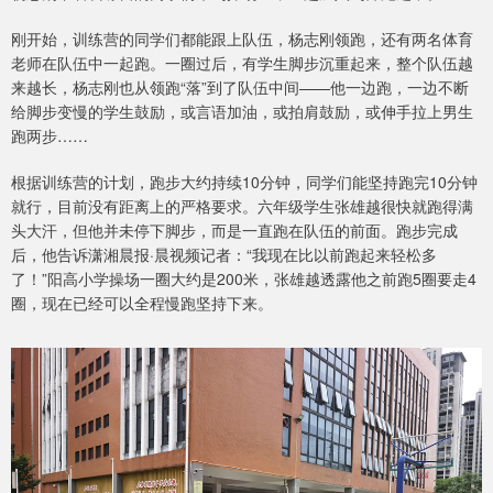
刚开始，训练营的同学们都能跟上队伍，杨志刚领跑，还有两名体育
老师在队伍中一起跑。一圈过后，有学生脚步沉重起来，整个队伍越
来越长，杨志刚也从领跑“落”到了队伍中间——他一边跑，一边不断
给脚步变慢的学生鼓励，或言语加油，或拍肩鼓励，或伸手拉上男生
跑两步……
根据训练营的计划，跑步大约持续10分钟，同学们能坚持跑完10分钟
就行，目前没有距离上的严格要求。六年级学生张雄越很快就跑得满
头大汗，但他并未停下脚步，而是一直跑在队伍的前面。跑步完成
后，他告诉潇湘晨报·晨视频记者：“我现在比以前跑起来轻松多
了！”阳高小学操场一圈大约是200米，张雄越透露他之前跑5圈要走4
圈，现在已经可以全程慢跑坚持下来。