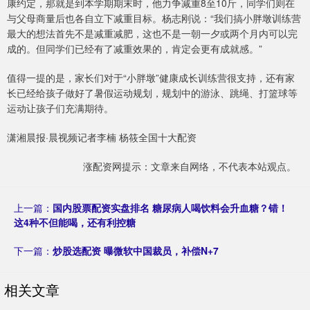
康约定，那就是到本学期期末时，他力争减重8至10斤，同学们则在
与父母商量后也各自立下减重目标。杨志刚说：“我们搞小胖墩训练营
最大的想法首先不是减重减肥，这也不是一朝一夕或两个月内可以完
成的。但同学们已经有了减重效果的，肯定会更有成就感。”
值得一提的是，家长们对于“小胖墩”健康成长训练营很支持，还有家
长已经给孩子做好了暑假运动规划，规划中的游泳、跳绳、打篮球等
运动让孩子们充满期待。
潇湘晨报·晨视频记者李楠 杨筱全国十大配资
涨配资网提示：文章来自网络，不代表本站观点。
上一篇：
国内股票配资实盘排名 糖尿病人喝饮料会升血糖？错！
这4种不但能喝，还有利控糖
下一篇：
炒股选配资 曝微软中国裁员，补偿N+7
相关文章