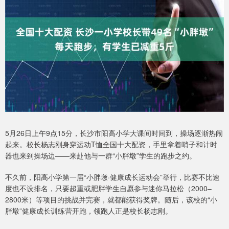
5月26日上午9点15分，长沙市阳高小学大课间时间到，操场逐渐热闹
起来。校长杨志刚身穿运动T恤全国十大配资，手里拿着哨子和计时
器也来到操场边——来赴他与一群“小胖墩”学生的跑步之约。
不久前，阳高小学第一届“小胖墩·健康成长运动会”举行，比赛不比速
度也不设排名，只要超重或肥胖学生自愿参与迷你马拉松（2000–
2800米）等项目的挑战并完赛，就都能获得奖牌。随后，该校的“小
胖墩”健康成长训练营开跑，领跑人正是校长杨志刚。