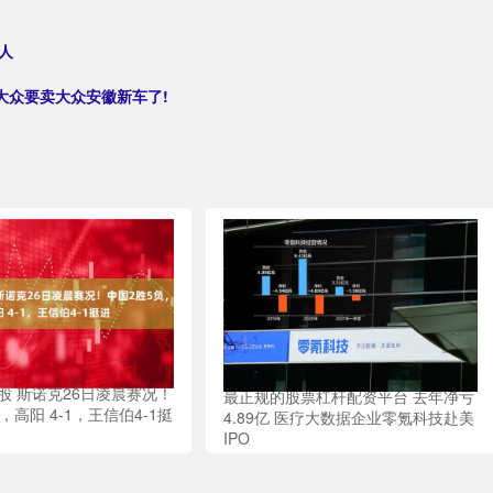
人
-大众要卖大众安徽新车了!
股 斯诺克26日凌晨赛况！
最正规的股票杠杆配资平台 去年净亏
，高阳 4-1，王信伯4-1挺
4.89亿 医疗大数据企业零氪科技赴美
IPO