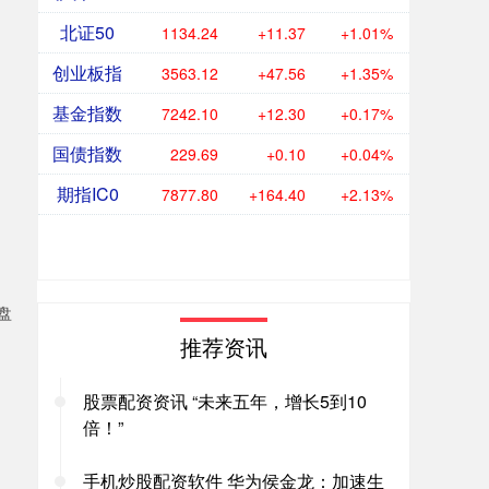
北证50
1134.24
+11.37
+1.01%
创业板指
3563.12
+47.56
+1.35%
基金指数
7242.10
+12.30
+0.17%
国债指数
229.69
+0.10
+0.04%
期指IC0
7877.80
+164.40
+2.13%
盘
推荐资讯
股票配资资讯 “未来五年，增长5到10
倍！”
。
手机炒股配资软件 华为侯金龙：加速生