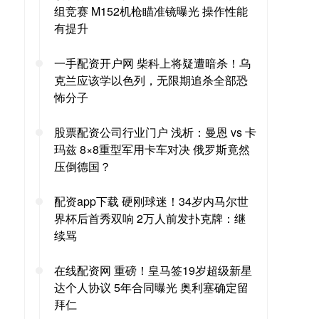
组竞赛 M152机枪瞄准镜曝光 操作性能
有提升
一手配资开户网 柴科上将疑遭暗杀！乌
克兰应该学以色列，无限期追杀全部恐
怖分子
股票配资公司行业门户 浅析：曼恩 vs 卡
玛兹 8×8重型军用卡车对决 俄罗斯竟然
压倒德国？
配资app下载 硬刚球迷！34岁内马尔世
界杯后首秀双响 2万人前发扑克牌：继
续骂
在线配资网 重磅！皇马签19岁超级新星
达个人协议 5年合同曝光 奥利塞确定留
拜仁