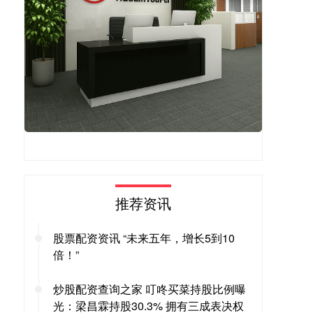
推荐资讯
股票配资资讯 “未来五年，增长5到10
倍！”
炒股配资查询之家 叮咚买菜持股比例曝
光：梁昌霖持股30.3% 拥有三成表决权